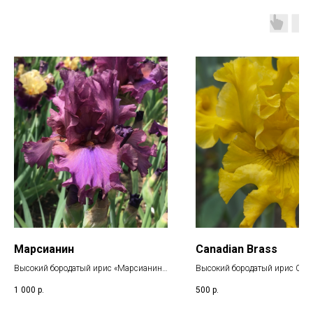
Марсианин
Canadian Brass
Высокий бородатый ирис «Марсианин».
Высокий бородатый ирис Can
Brass | Кэнэ́йдиан Брасс - эт
1 000
р.
500
р.
Эксклюзивная новинка нашего сада!
латуни и старого золота в ка
лепестке. Верхние доли горят