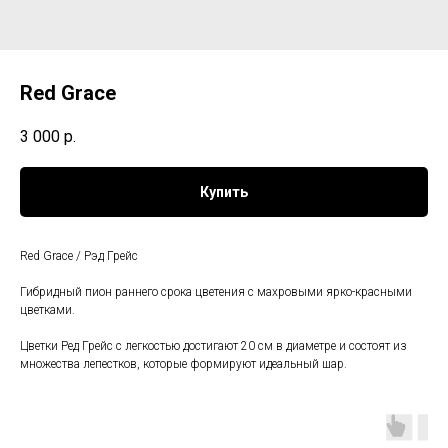
Red Grace
3 000
р.
Купить
Red Grace / Рэд Грейс
Гибридный пион раннего срока цветения с махровыми ярко-красными
цветками.
Цветки Ред Грейс с легкостью достигают 20 см в диаметре и состоят из
множества лепестков, которые формируют идеальный шар.