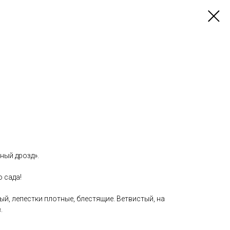
ный дрозд».
 сада!
й, лепестки плотные, блестящие. Ветвистый, на
.