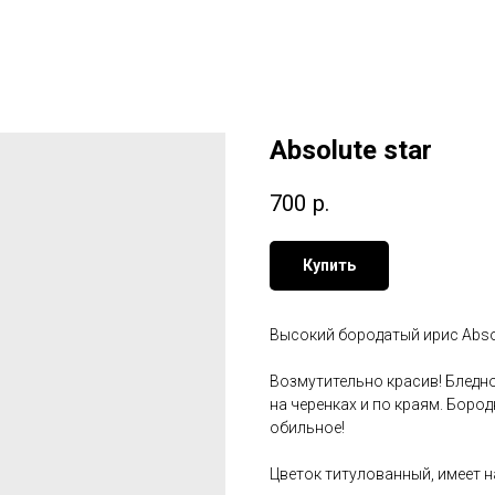
Absolute star
700
р.
Купить
Высокий бородатый ирис Absol
Возмутительно красив! Бледн
на черенках и по краям. Бород
обильное!
Цветок титулованный, имеет н