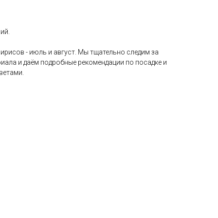
ий.
ирисов - июль и август. Мы тщательно следим за
иала и даём подробные рекомендации по посадке и
ветами.