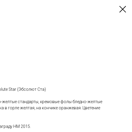
ute Star (Эбсолют Ста)
о-желтые стандарты, кремовые фолы бледно-желтые
ка в горле желтая, на кончике оранжевая. Цветение
аграду HM 2015.