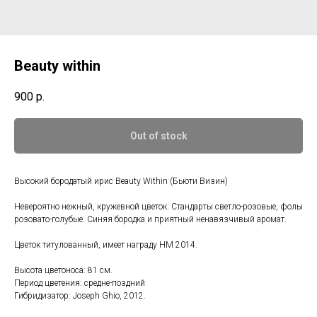
Beauty within
900
р.
Out of stock
Высокий бородатый ирис Beauty Within (Бьюти Визин)
Невероятно нежный, кружевной цветок. Стандарты светло-розовые, фолы
розовато-голубые. Синяя бородка и приятный ненавязчивый аромат.
Цветок титулованный, имеет награду HM 2014.
Высота цветоноса: 81 см.
Период цветения: средне-поздний
Гибридизатор: Joseph Ghio, 2012.