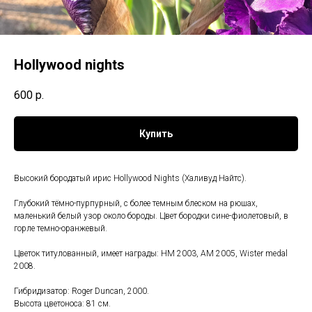
Hollywood nights
600
р.
Купить
Высокий бородатый ирис Hollywood Nights (Халивуд Найтс).
Глубокий тёмно-пурпурный, с более темным блеском на рюшах,
маленький белый узор около бороды. Цвет бородки сине-фиолетовый, в
горле темно-оранжевый.
Цветок титулованный, имеет награды: HM 2003, AM 2005, Wister medal
2008.
Гибридизатор: Roger Duncan, 2000.
Высота цветоноса: 81 см.