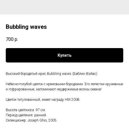
Bubbling waves
700
р.
Купить
Высокий бородатый ирис Bubbling waves (Баблин Вэйвс)
Небесно-голубой цветок с кремовыми бородками. Его лепестки кружевные
и гофрированные, напоминают неудержимые волны океана!
Цветок титулованный, имеет награду HM 2008.
Высота цветоноса: 97 см.
Период цветения: ранний.
Селекционер: Joseph Ghio, 2005.